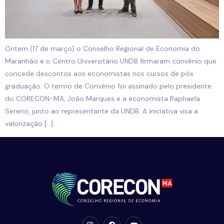
Ontem (17 de março) o Conselho Regional de Economia do
Maranhão e o Centro Universitário UNDB firmaram convênio que
concede descontos aos economistas nos cursos de pós
graduação. O termo de Convênio foi assinado pelo presidente
do CORECON-MA, João Marques e a economista Raphaela
Sereno, junto ao representante da UNDB. A iniciativa visa a
valorização […]