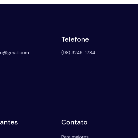
Telefone
to@gmail.com
(98) 3246-1784
tantes
Contato
Para maiores