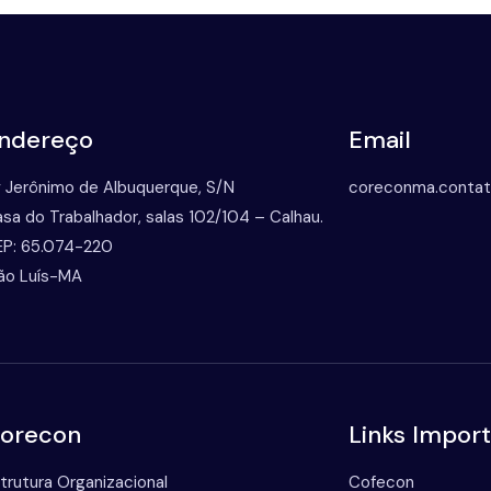
ndereço
Email
 Jerônimo de Albuquerque, S/N
coreconma.conta
sa do Trabalhador, salas 102/104 – Calhau.
P: 65.074-220
ão Luís-MA
orecon
Links Impor
trutura Organizacional
Cofecon