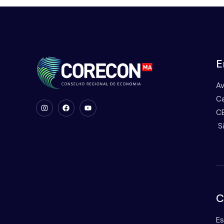
E
Av
Ca
CE
S
C
Es