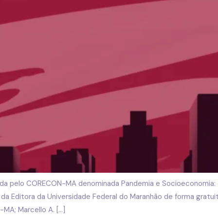
zada pelo CORECON-MA denominada Pandemia e Socioeconomia: o
da Editora da Universidade Federal do Maranhão de forma gratuit
A; Marcello A. […]