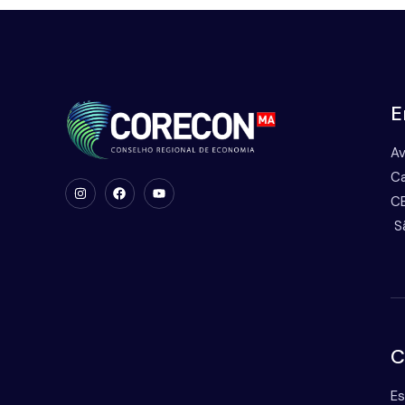
E
Av
Ca
CE
S
C
Es