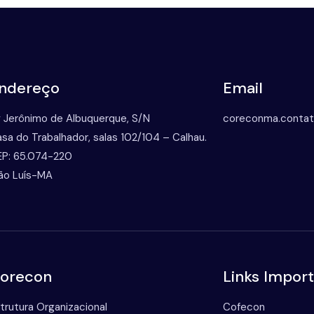
ndereço
Email
 Jerônimo de Albuquerque, S/N
coreconma.conta
sa do Trabalhador, salas 102/104 – Calhau.
P: 65.074-220
ão Luís-MA
orecon
Links Impor
trutura Organizacional
Cofecon