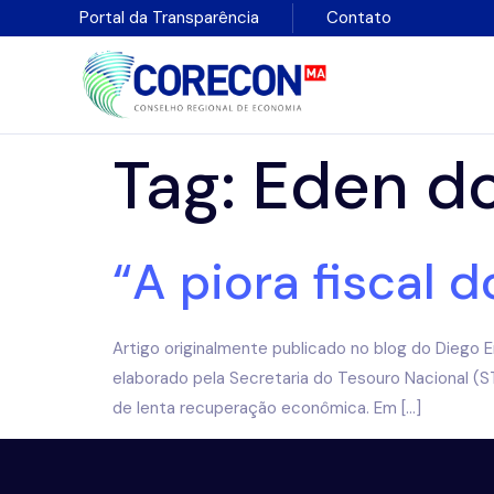
Portal da Transparência
Contato
Tag:
Eden d
“A piora fiscal
Artigo originalmente publicado no blog do Diego 
elaborado pela Secretaria do Tesouro Nacional (
de lenta recuperação econômica. Em […]