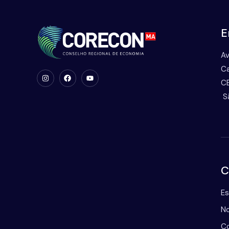
E
Av
Ca
CE
S
C
Es
No
Co