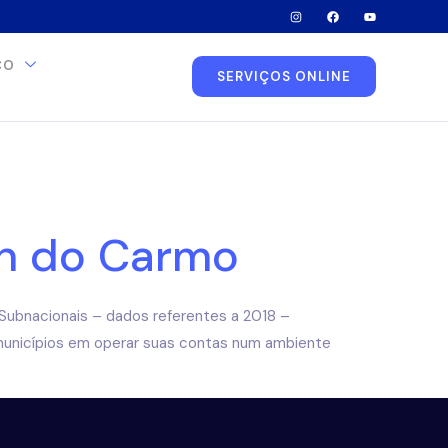
CO
SERVIÇOS ONLINE
en do Carmo
 Subnacionais – dados referentes a 2018 –
 municípios em operar suas contas num ambiente