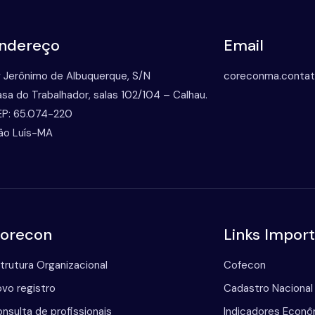
ndereço
Email
 Jerônimo de Albuquerque, S/N
coreconma.conta
sa do Trabalhador, salas 102/104 – Calhau.
P: 65.074-220
ão Luís-MA
orecon
Links Impor
trutura Organizacional
Cofecon
vo registro
Cadastro Nacional
nsulta de profissionais
Indicadores Econ