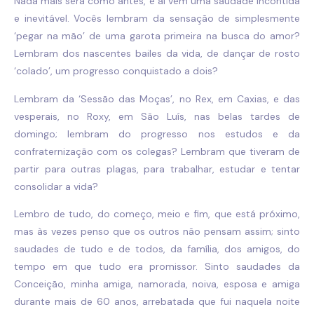
Nada mais será como antes, e aí vem uma saudade incontida
e inevitável. Vocês lembram da sensação de simplesmente
‘pegar na mão’ de uma garota primeira na busca do amor?
Lembram dos nascentes bailes da vida, de dançar de rosto
‘colado’, um progresso conquistado a dois?
Lembram da ‘Sessão das Moças’, no Rex, em Caxias, e das
vesperais, no Roxy, em São Luís, nas belas tardes de
domingo; lembram do progresso nos estudos e da
confraternização com os colegas? Lembram que tiveram de
partir para outras plagas, para trabalhar, estudar e tentar
consolidar a vida?
Lembro de tudo, do começo, meio e fim, que está próximo,
mas às vezes penso que os outros não pensam assim; sinto
saudades de tudo e de todos, da família, dos amigos, do
tempo em que tudo era promissor. Sinto saudades da
Conceição, minha amiga, namorada, noiva, esposa e amiga
durante mais de 60 anos, arrebatada que fui naquela noite