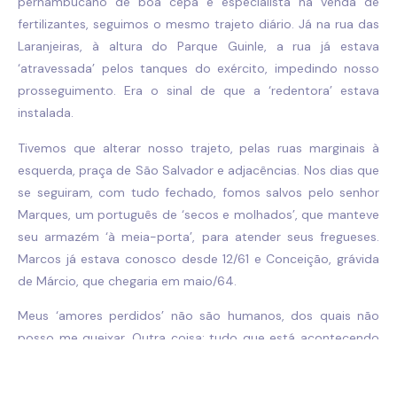
pernambucano de boa cepa e especialista na venda de
fertilizantes, seguimos o mesmo trajeto diário. Já na rua das
Laranjeiras, à altura do Parque Guinle, a rua já estava
‘atravessada’ pelos tanques do exército, impedindo nosso
prosseguimento. Era o sinal de que a ‘redentora’ estava
instalada.
Tivemos que alterar nosso trajeto, pelas ruas marginais à
esquerda, praça de São Salvador e adjacências. Nos dias que
se seguiram, com tudo fechado, fomos salvos pelo senhor
Marques, um português de ‘secos e molhados’, que manteve
seu armazém ‘à meia-porta’, para atender seus fregueses.
Marcos já estava conosco desde 12/61 e Conceição, grávida
de Márcio, que chegaria em maio/64.
Meus ‘amores perdidos’ não são humanos, dos quais não
posso me queixar. Outra coisa: tudo que está acontecendo
com os usos e costumes, valores e crenças, contra o que
venho pessoalmente venho reagindo, tem tido a