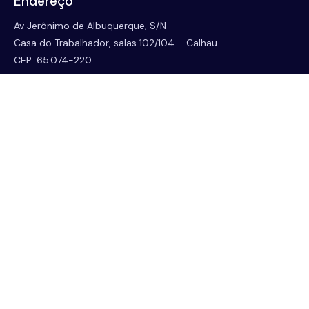
Endereço
Av Jerônimo de Albuquerque, S/N
Casa do Trabalhador, salas 102/104 – Calhau.
CEP: 65.074-220
São Luís-MA
Email
coreconma.contato@gmail.com
Telefone
(98) 3246-1784