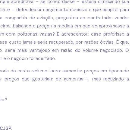
rque acreditava – se concordasse – estaria diminuindo sua
tante – defendeu um argumento decisivo e que adaptei para
 uma companhia de aviação, perguntou ao contratado: vender
ros, baixando o preço na medida em que se aproximasse a
m com poltronas vazias? E acrescentou: caso preferisse a
sse custo jamais seria recuperado, por razões óbvias. É que,
 seria mais vantajoso em razão do volume negociado. O
 e o negócio foi acertado.
eoria do custo-volume-lucro: aumentar preços em época de
r preços que gostariam de aumentar -, mas reduzindo a
der?
CJSP.