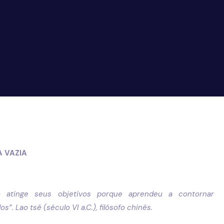
 VAZIA
o atinge seus objetivos porque aprendeu a contornar
s”. Lao tsé (século VI a.C.), filósofo chinês.