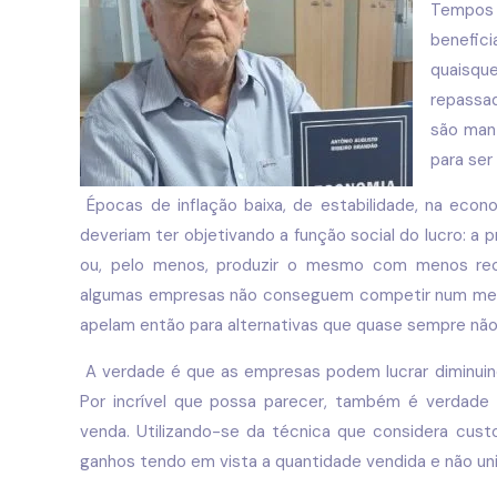
Tempos 
benefici
quaisqu
repassad
são man
para ser
Épocas de inflação baixa, de estabilidade, na econ
deveriam ter objetivando a função social do lucro: a
ou, pelo menos, produzir o mesmo com menos rec
algumas empresas não conseguem competir num merca
apelam então para alternativas que quase sempre não
A verdade é que as empresas podem lucrar diminui
Por incrível que possa parecer, também é verdade
venda. Utilizando-se da técnica que considera cust
ganhos tendo em vista a quantidade vendida e não un