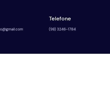
Telefone
to@gmail.com
(98) 3246-1784
tantes
Contato
Para maiores
informações, entre em
 de Peritos
contato conosco