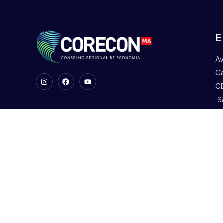
E
Av
Ca
CE
S
C
Es
No