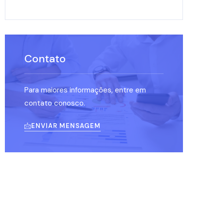
Contato
Para maiores informações, entre em
contato conosco.
ENVIAR MENSAGEM