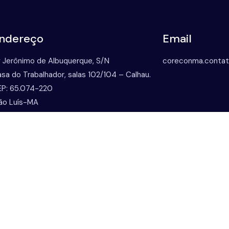
ndereço
Email
 Jerônimo de Albuquerque, S/N
coreconma.conta
sa do Trabalhador, salas 102/104 – Calhau.
P: 65.074-220
ão Luís-MA
orecon
Links Impor
trutura Organizacional
Cofecon
vo registro
Cadastro Nacional