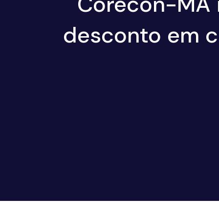
Corecon-MA r
desconto em cu