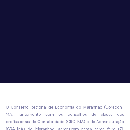
O Conselho Regional de Economia do Maranhão (Corecon-
MA), juntamente com os conselhos de classe dos
profissionais de Contabilidade (CRC-MA) e de Administração
(CRA-MA) do Maranhão, garantiram nesta terça-feira (7),