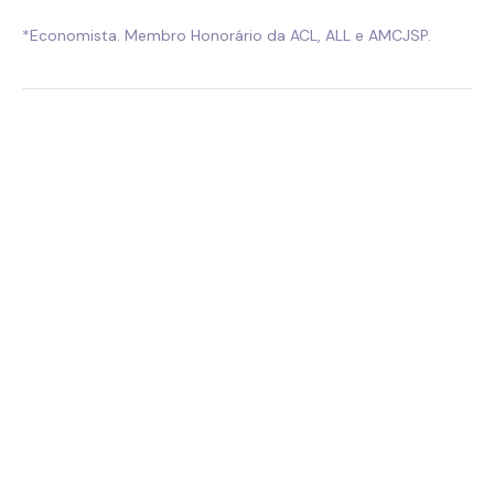
*Economista. Membro Honorário da ACL, ALL e AMCJSP.
PALAVRAS-CHAVE :
ANTÔNIO AUGUSTO RIBEIRO BRANDÃO, CRÔNICAS
COMPARTILHAR :