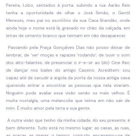
Pereira, Lobo, sentados à porta; subindo a rua Aarão Reis
tenha a oportunidade de olhar o José Simão, o Gentil
Menezes, meu pai no escritório da sua Casa Brandão, onde
ainda hoje o nome está lá, gravado no chão da calçada, em
letras de cimento branco que teimam em não desaparecer.
Passando pela Praça Gonçalves Dias não posso deixar de
lembrar, de ‘ver’ moças e rapazes ‘rodando’; de ouvir o som
dos alto-falantes; de presenciar o ir-e-vir ao (do) Cine Rex;
de dançar nos bailes do antigo Cassino. Acreditem: sou
capaz até de sacudir a argola da porta da nossa antiga casa
querendo entrar e encontrar as pessoas que nela viveram.
Ninguém pode avaliar essa visão senão os mais velhos. É
muita nostalgia, uma melancolia que teima em não sair de
mim. É muito amor pela terra e sua gente.
A outra visão que tenho da minha cidade, do seu presente, é
bem diferente. Tudo está no mesmo lugar: as casas, as ruas,
as praças, as igrejas; o tempo, contudo, encarregou-se de