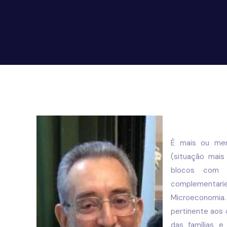
É mais ou men
(situação mais
blocos com 
complementa
Microeconomi
pertinente ao
das famílias 