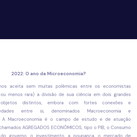
2022: O ano da Microeconomia?
os aceita sem muitas polêmicas entre os economistas
 ou menos rara) a divisão de sua ciência em dois grandes
objetos distintos, embora com fortes conexões e
riedades entre si, denominados Macroeconomia e
a. A Macroeconomia é o campo de estudo e de atuação
s chamados AGREGADOS ECONÔMICOS, tipo o PIB, o Consumo
e do governo, o investimento, a poupança, o mercado de